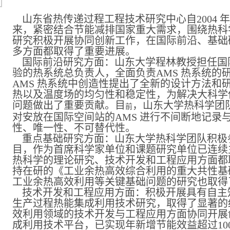
山东省热传递过程工程技术研究中心自2004 
来，紧密结合节能减排国家重大需求，围绕热科
研究积极开展协同创新工作，在国际前沿、基础
多方面都取得了重要进展。
国际前沿研究方面：山东大学程林教授担任国
验的热系统总负责人，全面负责AMS 热系统的
AMS 热系统中创造性提出了全新的设计方法和
热以及温度场的均匀性和稳定性，为解决大科学
问题做出了重要贡献。目
，
山东大学热科学团
前
对安放在国际空间站的AMS 进行不间断地记录
性、唯一性、不可替代性。
重点基础研究方面：山东大学热科学团队积极参与
目，作为首席科学家单位和课题研究单位已连续主
热科学的理论研究、技术开发和工程应用方面都
持在研的《工业余热高效综合利用的重大共性基础
工业余热高效利用等关键基础问题的研究也取得
技术开发和工程应用方面：积极开展具有自主
生产过程热能集成利用技术研究，取得了显著的
效利用领域的技术开发与工程应用方面协同开展
成利用技术平台，已实现年新增节能效益超过10